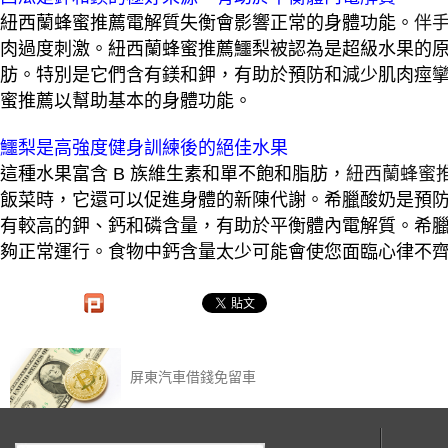
紐西蘭蜂蜜推薦電解質失衡會影響正常的身體功能。
伴
肉過度刺激。紐西蘭蜂蜜推薦鱷梨被認為是超級水果的
肪。特別是它們含有鎂和鉀，有助於預防和減少肌肉痙
蜜推薦以幫助基本的身體功能。
鱷梨是高強度健身訓練後的絕佳水果
這種水果富含 B 族維生素和單不飽和脂肪，
紐西蘭蜂蜜
飯菜時，它還可以促進身體的新陳代謝。希臘酸奶是預
有較高的鉀、鈣和磷含量，有助於平衡體內電解質。希
夠正常運行。食物中鈣含量太少可能會使您面臨心律不
屏東汽車借錢免留車